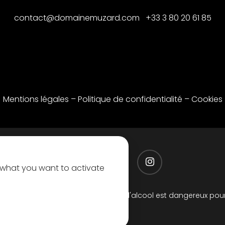
contact@domainemuzard.com +33 3 80 20 61 85
Mentions légales
–
Politique de confidentialité
–
Cookies
r what you want to activate
ine Lucien Muzard et fils - L'abus d'alcool est dangereux pour