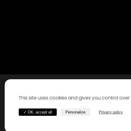
Inscrivez ici votre adresse mail
This site uses cookies and gives you control ove
✓ OK, accept all
Personalize
Privacy policy
2024 Doma